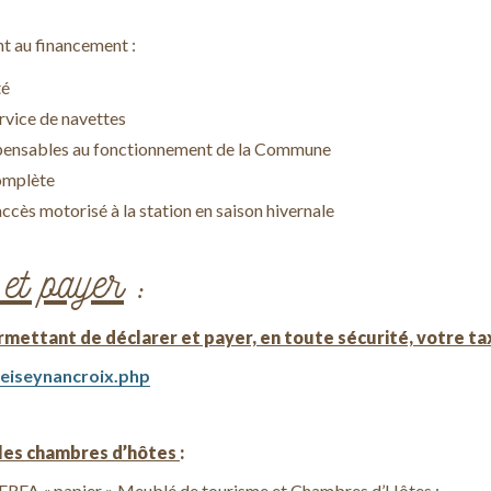
t au financement :
té
ervice de navettes
ispensables au fonctionnement de la Commune
complète
cès motorisé à la station en saison hivernale
et payer
:
ermettant de déclarer et payer, en toute sécurité, votre ta
peiseynancroix.php
 les chambres d’hôtes
:
CERFA « papier » Meublé de tourisme et Chambres d’Hôtes
: