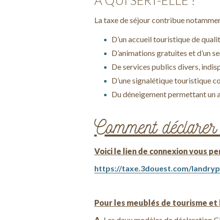
A QUI SERT-ELLE ?
La taxe de séjour contribue notammen
D’un accueil touristique de quali
D’animations gratuites et d’un s
De services publics divers, ind
D’une signalétique touristique 
Du déneigement permettant un ac
Comment déclarer 
Voici le lien de connexion vous p
https://taxe.3douest.com/landry
Pour les meublés de tourisme et
A.
Les deux modèles de déclaration 