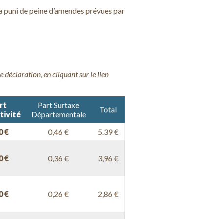
ra puni de peine d’amendes prévues par
 déclaration, en cliquant sur le lien
rt
Part Surtaxe
Total
tivité
Départementale
0 €
0,46 €
5.39 €
0 €
0,36 €
3,96 €
0 €
0,26 €
2,86 €