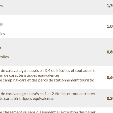
es
1,7
es
1.0
iles
e
0,8
toiles
de caravanage classés en 3, 4 et 5 étoiles et tout autre t
ir de caractéristiques équivalentes
0,6
e camping-cars et des parcs de stationnement touristiq
de caravanage classés en 1 et 2 étoiles et tout autre terr
de caractéristiques équivalentes
0,2
 classement ou sans classement à l’exception des héber