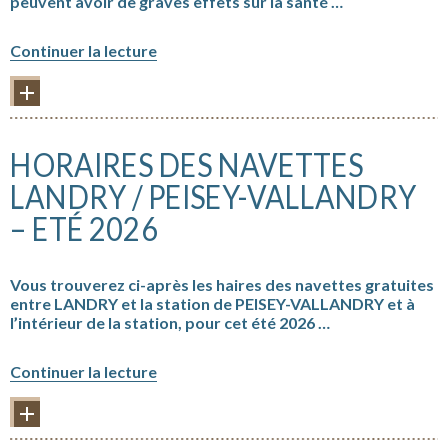
peuvent avoir de graves effets sur la santé …
« Se
Continuer la lecture
protéger
et
PLUS D'INFORMATIONS
protéger
ses
proches
HORAIRES DES NAVETTES
face
aux
LANDRY / PEISEY-VALLANDRY
fortes
– ETÉ 2026
chaleurs »
Vous trouverez ci-après les haires des navettes gratuites
entre LANDRY et la station de PEISEY-VALLANDRY et à
l’intérieur de la station, pour cet été 2026 …
« Horaires
Continuer la lecture
des
navettes
PLUS D'INFORMATIONS
LANDRY
/