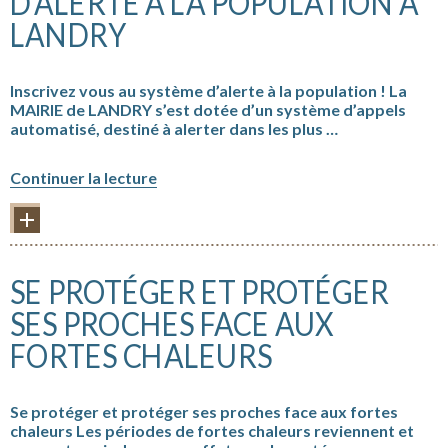
D’ALERTE À LA POPULATION À
LANDRY
Inscrivez vous au système d’alerte à la population ! La
MAIRIE de LANDRY s’est dotée d’un système d’appels
automatisé, destiné à alerter dans les plus …
« Mise
Continuer la lecture
en
place
PLUS D'INFORMATIONS
d’un
système
d’alerte
SE PROTÉGER ET PROTÉGER
à
la
SES PROCHES FACE AUX
population
FORTES CHALEURS
à
LANDRY »
Se protéger et protéger ses proches face aux fortes
chaleurs Les périodes de fortes chaleurs reviennent et