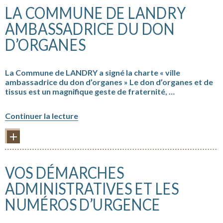
LA COMMUNE DE LANDRY
AMBASSADRICE DU DON
D’ORGANES
La Commune de LANDRY a signé la charte « ville
ambassadrice du don d’organes » Le don d’organes et de
tissus est un magnifique geste de fraternité, …
« La
Continuer la lecture
Commune
de
PLUS D'INFORMATIONS
LANDRY
ambassadrice
du
VOS DÉMARCHES
don
d’organes »
ADMINISTRATIVES ET LES
NUMÉROS D’URGENCE