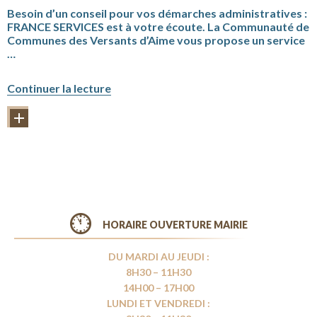
Besoin d’un conseil pour vos démarches administratives :
FRANCE SERVICES est à votre écoute. La Communauté de
Communes des Versants d’Aime vous propose un service
…
« Vos
Continuer la lecture
démarches
administratives
PLUS D'INFORMATIONS
et
les
numéros
d’urgence »
HORAIRE OUVERTURE MAIRIE
DU MARDI AU JEUDI :
8H30 – 11H30
14H00 – 17H00
LUNDI ET VENDREDI :