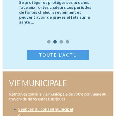
navettes 
rte à la
Se protéger et protéger ses proches
station d
DRY s’est
face aux fortes chaleurs Les périodes
l’intérieu
de fortes chaleurs reviennent et
2026 …
dans les
peuvent avoir de graves effets sur la
santé …
Continuer 
« Se
Continuer la lecture
TOUTE L'ACTU
protéger
et
protéger
ses
proches
face
VIE MUNICIPALE
aux
n
fortes
Retrouvez toute la vie municipale de votre commune au
chaleurs »
travers de différentes rubriques
Séances du conseil municipal