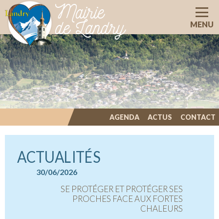
Mairie
de Landry
MENU
AGENDA
ACTUS
CONTACT
ILLIWAP
ACTUALITÉS
30/06/2026
15/06/20
 SYSTÈME
SE PROTÉGER ET PROTÉGER SES
HORAI
ULATION À
PROCHES FACE AUX FORTES
P
LANDRY
CHALEURS
Vous trou