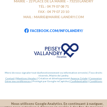
MAIRIE – 22 PLACE DE LA MAIRIE – 73210 LANDRY
TÉL : 04 79 07 08 71
FAX : 04 79 07 23 10
MAIL : MAIRIE@MAIRIE-LANDRY.COM
FACEBOOK.COM/INFOLANDRY/
Merci de nous signaler tout dysfonctionnement ou information erronée | Tous droits
réservés, Mairie de Landry.
Contact
|
Mentions légales
| Création et développement
Agence Créalp
|
Connexion
Gérer mes préférences
| Protégé par Google reCaptcha |
Confidentialité
|
Conditions
Nous utilisons Google Analytics. En continuant à naviguer,
vous nous autorisez à déposer un cookie à des fins de mesures