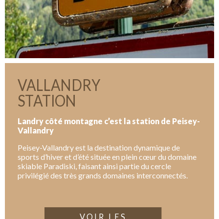
VALLANDRY
STATION
Landry côté montagne c’est la station de Peisey-
Vallandry
Peisey-Vallandry est la destination dynamique de
sports d’hiver et d’été située en plein cœur du domaine
skiable Paradiski, faisant ainsi partie du cercle
privilégié des très grands domaines interconnectés.
VOIR LES