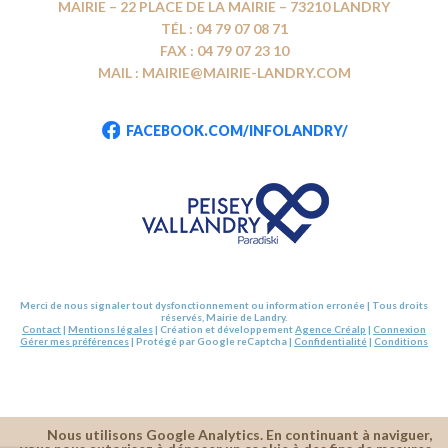
MAIRIE – 22 PLACE DE LA MAIRIE – 73210 LANDRY
TÉL : 04 79 07 08 71
FAX : 04 79 07 23 10
MAIL : MAIRIE@MAIRIE-LANDRY.COM
FACEBOOK.COM/INFOLANDRY/
Merci de nous signaler tout dysfonctionnement ou information erronée | Tous droits
réservés, Mairie de Landry.
Contact
|
Mentions légales
| Création et développement
Agence Créalp
|
Connexion
Gérer mes préférences
| Protégé par Google reCaptcha |
Confidentialité
|
Conditions
Nous utilisons Google Analytics. En continuant à naviguer,